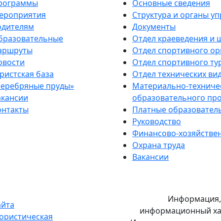
рограммы
Основные сведения
ероприятия
Структура и органы у
одителям
Документы
бразовательные
Отдел краеведения и 
аршруты
Отдел спортивного о
овости
Отдел спортивного ту
ристская база
Отдел технических ви
Серебряные пруды»
Материально-техниче
акансии
образовательного про
онтакты
Платные образователь
Руководство
Финансово-хозяйствен
Охрана труда
Вакансии
Информация, 
айта
информационный хар
ористическая