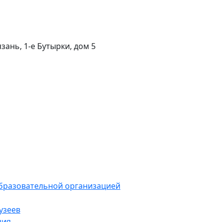
язань, 1-e Бутырки, дом 5
образовательной организацией
узеев
ния