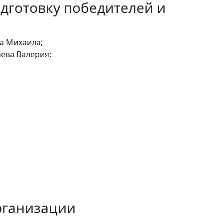
дготовку победителей и
а Михаила;
аева Валерия;
рганизации