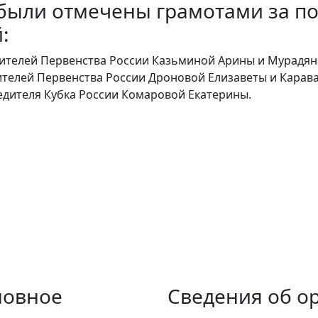
 были отмечены грамотами за по
:
едителей Первенства России Казьминой Арины и Мурадян
дителей Первенства России Дроновой Елизаветы и Карав
бедителя Кубка России Комаровой Екатерины.
новное
Сведения об о