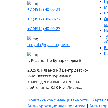
П
М
+7 (4912) 40-00-21
Р
О
+7 (4912) 40-00-22
м
+7 (4912) 40-00-23
Н
Ту
«
rcdyutk@ryazan.gov.ru
В
К
г. Рязань, 1-e Бутырки, дом 5
2025 © Рязанский центр детско-
юношеского туризма и
краеведения имени генерал-
лейтенанта ВДВ И.И. Лисова.
Политика конфиденциальности
|
Карта с
Антикоррупционная политика
|
Антитерр