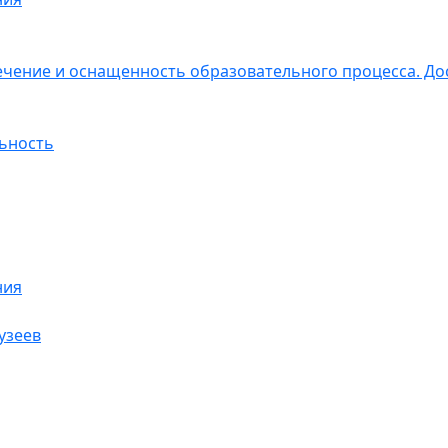
чение и оснащенность образовательного процесса. До
ьность
ния
узеев