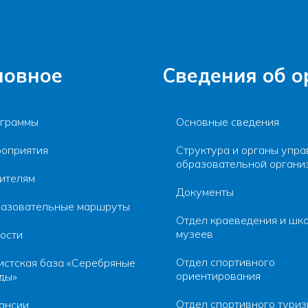
новное
Сведения об 
граммы
Основные сведения
оприятия
Структура и органы упра
образовательной органи
ителям
Документы
азовательные маршруты
Отдел краеведения и шк
музеев
ости
Отдел спортивного
истская база «Серебряные
ориентирования
ды»
Отдел спортивного тури
ансии