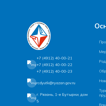
Ос
Про
Мер
+7 (4912) 40-00-21
Род
+7 (4912) 40-00-22
Обр
+7 (4912) 40-00-23
Нов
rcdyutk@ryazan.gov.ru
Тур
г. Рязань, 1-e Бутырки, дом
пру
5
Вак