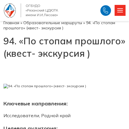
ОГБУДО
«Рязанский ЦДЮТК
имени И.И.Лисова»
Главная
»
Образовательные маршруты
»
94. «По стопам
прошлого» (квест- экскурсия )
94. «По стопам прошлого»
(квест- экскурсия )
Ключевые направления:
Исследователи, Родной край
Целевая аудитория: